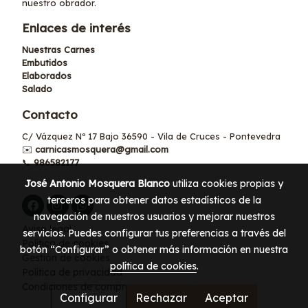
nuestro obrador.
Enlaces de interés
Nuestras Carnes
Embutidos
Elaborados
Salado
Contacto
C/ Vázquez Nº 17 Bajo 36590 - Vila de Cruces - Pontevedra
✉️
carnicasmosquera@gmail.com
📞
986582177
José Antonio Mosquera Blanco
utiliza cookies propias y
terceros para obtener datos estadísticos de la
navegación de nuestros usuarios y mejorar nuestros
Aviso legal
servicios. Puedes configurar tus preferencias a través del
Política de cookies
botón “Configurar” o obtener más información en nuestra
Gestión de cookies
política de cookies
.
Política de privacidad
Condiciones de compra
Configurar
Rechazar
Aceptar