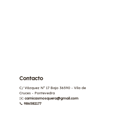
Contacto
C/ Vázquez Nº 17 Bajo 36590 - Vila de
Cruces - Pontevedra
✉️
carnicasmosquera@gmail.com
📞
986582177