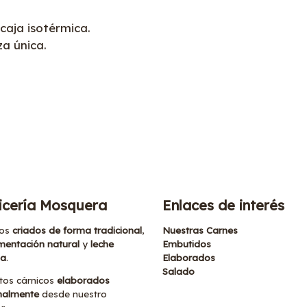
caja isotérmica.
za única.
icería Mosquera
Enlaces de interés
os
criados de forma tradicional
,
Nuestras Carnes
mentación natural
y
leche
Embutidos
na
.
Elaborados
Salado
tos cárnicos
elaborados
nalmente
desde nuestro