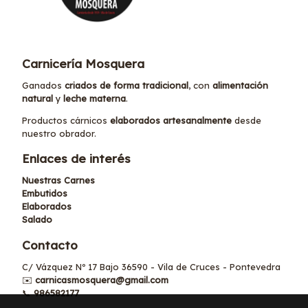
Carnicería Mosquera
Ganados
criados de forma tradicional
, con
alimentación
natural
y
leche materna
.
Productos cárnicos
elaborados artesanalmente
desde
nuestro obrador.
Enlaces de interés
Nuestras Carnes
Embutidos
Elaborados
Salado
Contacto
C/ Vázquez Nº 17 Bajo 36590 - Vila de Cruces - Pontevedra
✉️
carnicasmosquera@gmail.com
📞
986582177